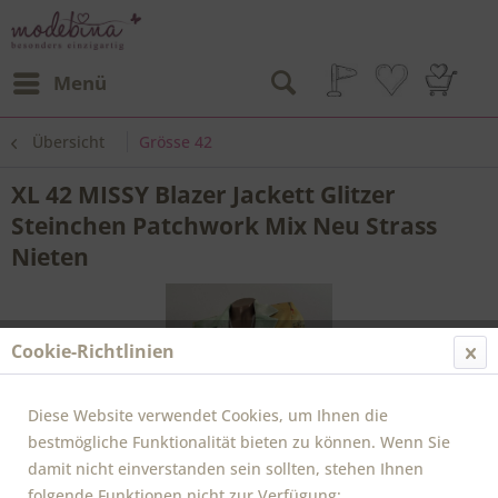
Menü
Übersicht
Grösse 42
XL 42 MISSY Blazer Jackett Glitzer
Steinchen Patchwork Mix Neu Strass
Nieten
Cookie-Richtlinien
Diese Website verwendet Cookies, um Ihnen die
bestmögliche Funktionalität bieten zu können. Wenn Sie
damit nicht einverstanden sein sollten, stehen Ihnen
folgende Funktionen nicht zur Verfügung: