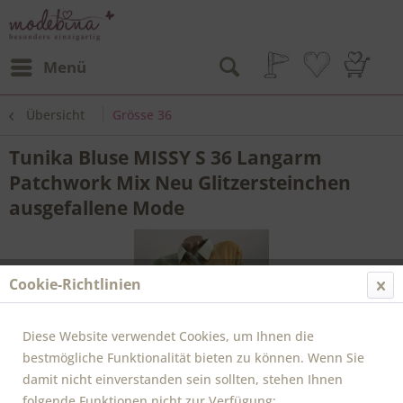
Menü
Übersicht
Grösse 36
Tunika Bluse MISSY S 36 Langarm
Patchwork Mix Neu Glitzersteinchen
ausgefallene Mode
Cookie-Richtlinien
Diese Website verwendet Cookies, um Ihnen die
bestmögliche Funktionalität bieten zu können. Wenn Sie
damit nicht einverstanden sein sollten, stehen Ihnen
folgende Funktionen nicht zur Verfügung: