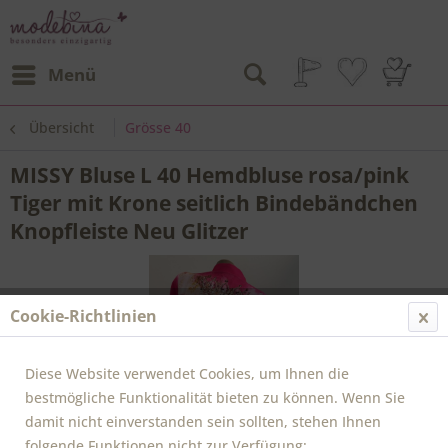
Menü
Übersicht
Grösse 40
MISSY Bluse L 40 Hemdbluse rosa/pink
Tiger mit Krone seitlich Bindebändchen
Knopfleiste Neu Glitzer
Cookie-Richtlinien
Diese Website verwendet Cookies, um Ihnen die
bestmögliche Funktionalität bieten zu können. Wenn Sie
damit nicht einverstanden sein sollten, stehen Ihnen
folgende Funktionen nicht zur Verfügung: