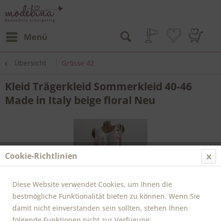
Menü
Übersicht
Grösse 42
Kleid Trägerkleid Sommerkleid 40-46
Made in Italy beige floral Neu
Cookie-Richtlinien
Diese Website verwendet Cookies, um Ihnen die
bestmögliche Funktionalität bieten zu können. Wenn Sie
damit nicht einverstanden sein sollten, stehen Ihnen
folgende Funktionen nicht zur Verfügung: