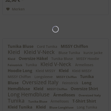
Merken
Tunika Bluse
MISSY Chiffon
Cord Tunika
Kleid
Kleid V-Neck
Bluse Tunika
kurze Jacke
Oversize Häkel
Tunika Bluse
MISSY Hoodie
Kleid
Kleid V-Neck
Tunika
Ärmelloses
Feinstrick
Hoodie Long
Kleid
Kleid MISSY
Kleid MISSY
Tunika
MISSY Chiffon
Longsleeve
MISSY Chiffon
Oversized Italy
Bluse
Long
Feinstrick
Hemdbluse
Kleid
Oversize Shirt
MISSY Chiffon
Long Hemdbluse
Ärmelloses
Oversized Italy
Tunika
T-Shirt Shirt
Ärmelloses
Tunika Bluse
Kleid Tunika
Kleid
Long Tunika
Bluse Longbluse