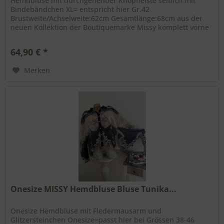
Hemdbluse mit durchgehender Knopfleiste seitlich mit
Bindebändchen XL= entspricht hier Gr.42
Brustweite/Achselweite:62cm Gesamtlänge:68cm aus der
neuen Kollektion der Boutiquemarke Missy komplett vorne
und hinten bedruckt vorne...
64,90 € *
Merken
Onesize MISSY Hemdbluse Bluse Tunika...
Onesize Hemdbluse mit Fledermausarm und
Glitzersteinchen Onesize=passt hier bei Grössen 38-46