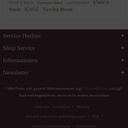
Kleid V-
Kleid V-Neck
Lochmuster
Oversize Häkel
Kleid
Neck
Tunika Bluse
Service Hotline
Shop Service
Informationen
Newsletter
* Alle Preise inkl. gesetzl. Mehrwertsteuer zzgl.
Versandkosten
und ggf.
Nachnahmegebühren, wenn nicht anders beschrieben
Über uns - modebina
Sitemap
Versand und Zahlungsbedingungen
AGB
Datenschutzerklärung
Impressum