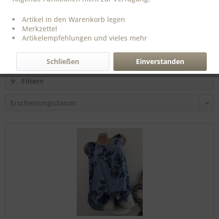
Bluse Longbluse Blusenkleid pink 42-46 Long...
Artikel in den Warenkorb legen
Merkzettel
Artikelempfehlungen und vieles mehr
19,90 € *
Schließen
Einverstanden
Filtern