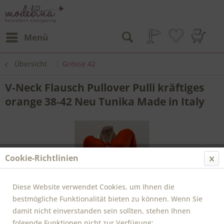
Menü
Übersicht
Grösse 42
V-Neck Flausch Pullover Pulli kräftiges
orange 38-42 Neu Tunika Made in Italy
Cookie-Richtlinien
Diese Website verwendet Cookies, um Ihnen die
bestmögliche Funktionalität bieten zu können. Wenn Sie
damit nicht einverstanden sein sollten, stehen Ihnen
folgende Funktionen nicht zur Verfügung: