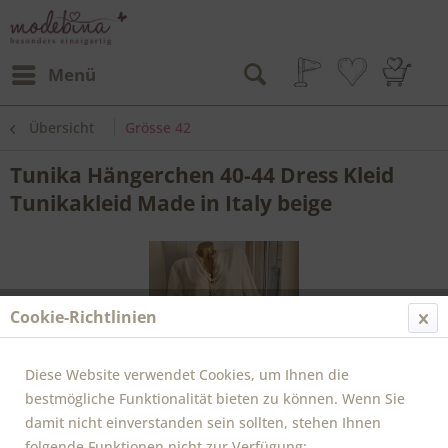
Menü
Übersicht
Grösse 42
Tunika Hängerchen 40-44 Dress Kleid
Tunikakleid Made in Italy beige
Cookie-Richtlinien
Diese Website verwendet Cookies, um Ihnen die
bestmögliche Funktionalität bieten zu können. Wenn Sie
damit nicht einverstanden sein sollten, stehen Ihnen
folgende Funktionen nicht zur Verfügung: