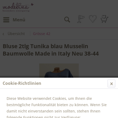
Menü
Übersicht
Grösse 42
Bluse 2tlg Tunika blau Musselin
Baumwolle Made in Italy Neu 38-44
Cookie-Richtlinien
Diese Website verwendet Cookies, um Ihnen die
bestmögliche Funktionalität bieten zu können. Wenn Sie
damit nicht einverstanden sein sollten, stehen Ihnen
folgende Funktionen nicht zur Verfügung: