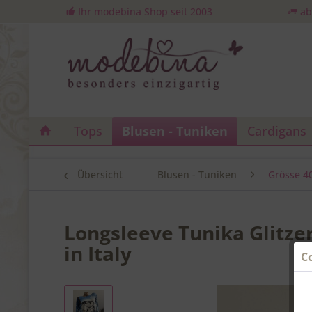
Ihr modebina Shop seit 2003
ab
Tops
Blusen - Tuniken
Cardigans
Übersicht
Blusen - Tuniken
Grösse 4
Longsleeve Tunika Glitze
in Italy
C