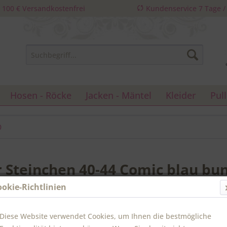
 100 € Versandkostenfrei
Kundenservice 7 Tage 
Hosen - Röcke
Jacken - Mäntel
Kleider
Pul
0
r Steinchen 40-44 Comic blau bu
ookie-Richtlinien
32,90 
Diese Website verwendet Cookies, um Ihnen die bestmögliche