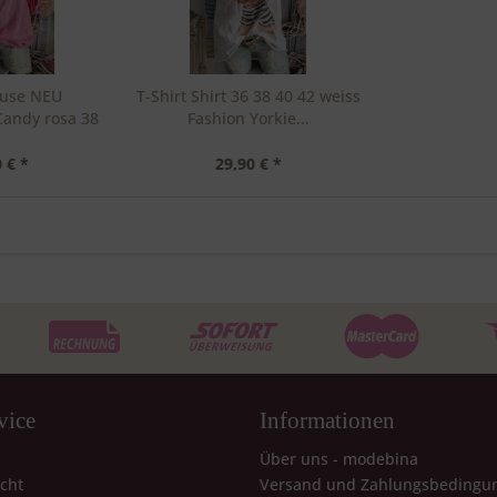
luse NEU
T-Shirt Shirt 36 38 40 42 weiss
Candy rosa 38
Fashion Yorkie...
..
 € *
29,90 € *
vice
Informationen
Über uns - modebina
cht
Versand und Zahlungsbedingu