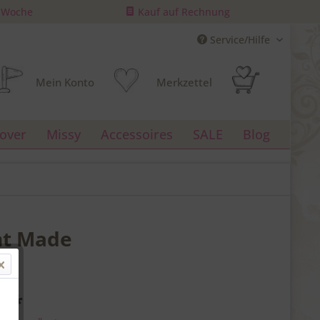
/ Woche
Kauf auf Rechnung
Service/Hilfe
Mein Konto
Merkzettel
lover
Missy
Accessoires
SALE
Blog
nt Made
€ *