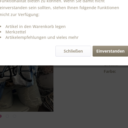
Funktionalität bieten zu können. Wenn Sie damit nicht
inkl. MwSt.
zzg
Sofort ver
einverstanden sein sollten, stehen Ihnen folgende Funktionen
Lieferzeit c
nicht zur Verfügung:
Artikel in den Warenkorb legen
Merkzettel
Artikelempfehlungen und vieles mehr
Vergleic
Bestell-Nr.:
Schließen
Einverstanden
Material:
Grösse:
Farbe: