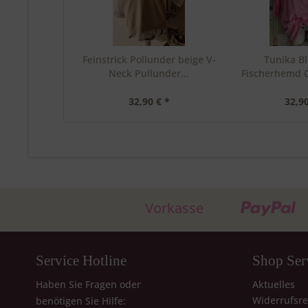
Feinstrick Pollunder beige V-
Tunika B
Neck Pullunder...
Fischerhemd 
40.
32,90 € *
32,90
Vorkasse
Service Hotline
Shop Ser
Haben Sie Fragen oder
Aktuelles
Widerrufsre
benötigen Sie Hilfe: