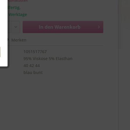
l. Versandkosten
sandfertig,
a. 1-3 Werktage
In den
Warenkorb
hen
Merken
1051517767
95% Viskose 5% Elasthan
40 42 44
blau bunt