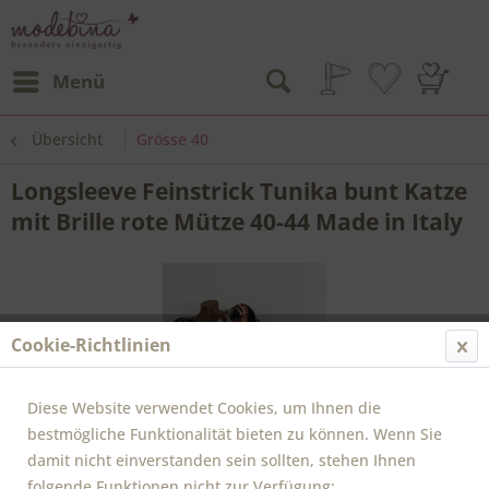
Menü
Übersicht
Grösse 40
Longsleeve Feinstrick Tunika bunt Katze
mit Brille rote Mütze 40-44 Made in Italy
Cookie-Richtlinien
Diese Website verwendet Cookies, um Ihnen die
bestmögliche Funktionalität bieten zu können. Wenn Sie
damit nicht einverstanden sein sollten, stehen Ihnen
folgende Funktionen nicht zur Verfügung: