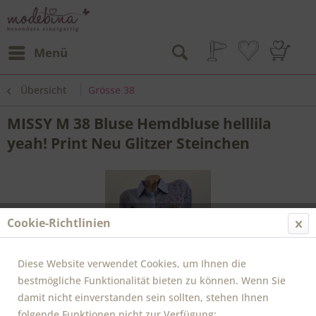
Menü
Übersicht
Grösse 38
MISSY M 38 Bluse Hemdbluse helllila
yeah! Print Neu Glitzer Steinchen
Cookie-Richtlinien
Diese Website verwendet Cookies, um Ihnen die
bestmögliche Funktionalität bieten zu können. Wenn Sie
damit nicht einverstanden sein sollten, stehen Ihnen
folgende Funktionen nicht zur Verfügung: