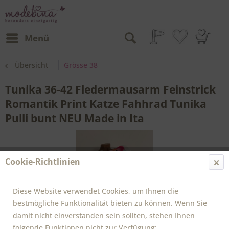
Menü
Übersicht
Grösse 38
Tunika 36-42 Fledermausarm Feinstrick
Romantik Print Katze Fahhrad Tunika
Pulli bunt NEU Made in Ita
Cookie-Richtlinien
Diese Website verwendet Cookies, um Ihnen die
bestmögliche Funktionalität bieten zu können. Wenn Sie
damit nicht einverstanden sein sollten, stehen Ihnen
folgende Funktionen nicht zur Verfügung: