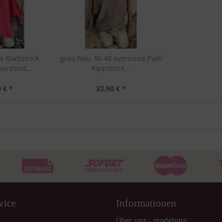
a Glattstrick
grau Neu 36-40 oversized Pulli
ersized...
Rippstrick...
 € *
32,90 € *
vice
Informationen
Über uns - modebina