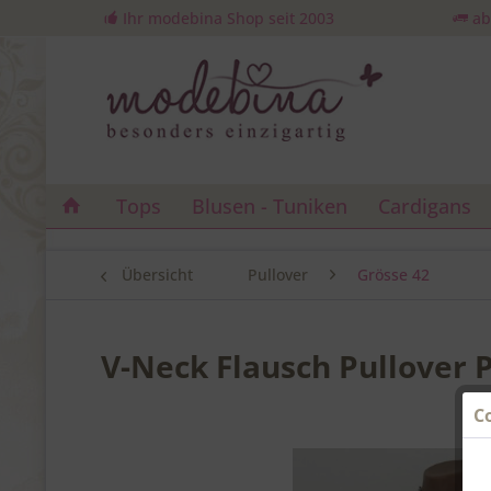
Ihr modebina Shop seit 2003
ab
Tops
Blusen - Tuniken
Cardigans
Übersicht
Pullover
Grösse 42
V-Neck Flausch Pullover P
C