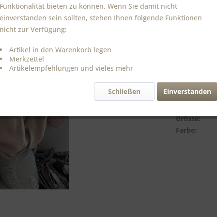
inkl. MwSt.
zzg
Funktionalität bieten zu können. Wenn Sie damit nicht
Sofort ver
einverstanden sein sollten, stehen Ihnen folgende Funktionen
Lieferzeit c
nicht zur Verfügung:
Artikel in den Warenkorb legen
Merkzettel
Vergleic
Artikelempfehlungen und vieles mehr
Bestell-Nr.:
Schließen
Einverstanden
Material:
Polyester
Grösse:
Farbe: