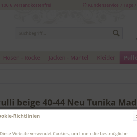
 100 € Versandkostenfrei
Kundenservice 7 Tage 
Hosen - Röcke
Jacken - Mäntel
Kleider
Pull
ulli beige 40-44 Neu Tunika Made
ookie-Richtlinien
35,90 
Diese Website verwendet Cookies, um Ihnen die bestmögliche