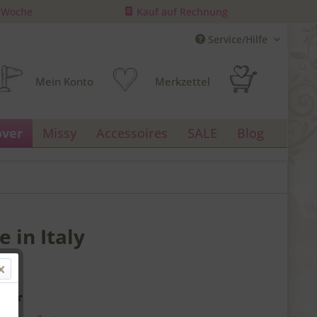
/ Woche
Kauf auf Rechnung
Service/Hilfe
Mein Konto
Merkzettel
over
Missy
Accessoires
SALE
Blog
 in Italy
€ *