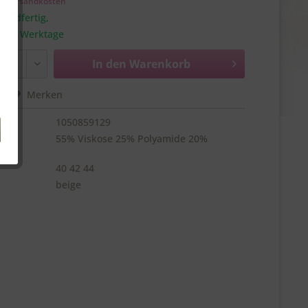
l. Versandkosten
sandfertig,
a. 1-3 Werktage
In den
Warenkorb
hen
Merken
1050859129
55% Viskose 25% Polyamide 20%
40 42 44
beige