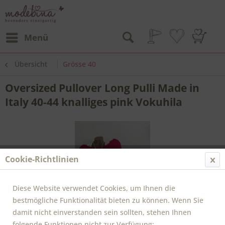
Menü
Übersicht
Grösse 40
Oversized Pullover Long Pulli Made in
Italy 40-44 knalliges pink Vokuhila
Cookie-Richtlinien
Diese Website verwendet Cookies, um Ihnen die
bestmögliche Funktionalität bieten zu können. Wenn Sie
damit nicht einverstanden sein sollten, stehen Ihnen
folgende Funktionen nicht zur Verfügung: