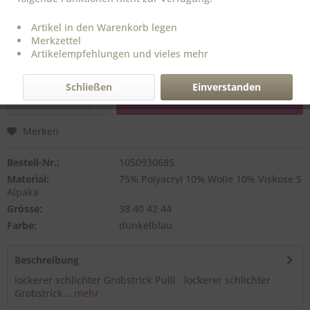
44,90 € *
Artikel in den Warenkorb legen
inkl. MwSt.
zzgl. Versandkosten
Merkzettel
Artikelempfehlungen und vieles mehr
Sofort versandfertig,
Lieferzeit ca. 1-3 Werktage
Schließen
Einverstanden
In den
Warenkorb
Merken
Bestell-Nr.:
1050930685
Material:
75% Polyacryl 10% Wolle 10% Viskose 5
Alpaka
Grösse:
38 40 42 44
Farbe:
dunkelblau
Beschreibung
lockerer schlichter Grobstrick Pulli lockerer schlichter
Grobstrick...
mehr