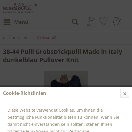
Menü
Übersicht
Grösse 40
38-44 Pulli Grobstrickpulli Made in Italy
dunkelblau Pullover Knit
Cookie-Richtlinien
Diese Website verwendet Cookies, um Ihnen die
bestmögliche Funktionalität bieten zu können. Wenn Sie
damit nicht einverstanden sein sollten, stehen Ihnen
folgende Funktionen nicht zur Verfügung: