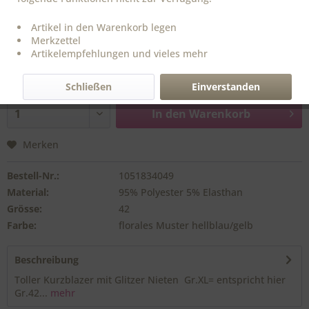
89,90 € *
Artikel in den Warenkorb legen
Merkzettel
inkl. MwSt.
zzgl. Versandkosten
Artikelempfehlungen und vieles mehr
Sofort versandfertig,
Lieferzeit ca. 1-3 Werktage
Schließen
Einverstanden
In den
Warenkorb
Merken
Bestell-Nr.:
1051834049
Material:
95% Polyester 5% Elasthan
Grösse:
42
Farbe:
florales Muster hellblau/gelb
Beschreibung
Toller Kurzblazer mit Glitzer Nieten Gr.XL= entspricht hier
Gr.42...
mehr