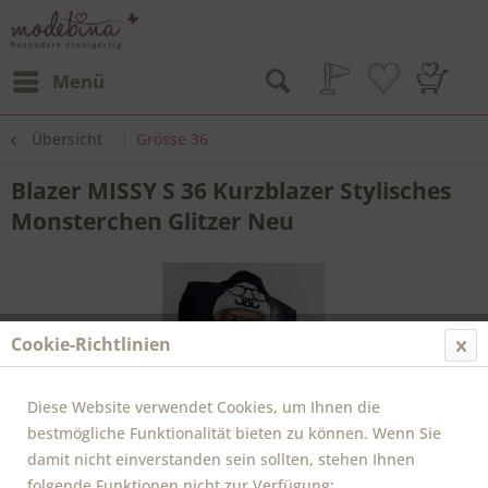
Menü
Übersicht
Grösse 36
Blazer MISSY S 36 Kurzblazer Stylisches
Monsterchen Glitzer Neu
Cookie-Richtlinien
Diese Website verwendet Cookies, um Ihnen die
bestmögliche Funktionalität bieten zu können. Wenn Sie
damit nicht einverstanden sein sollten, stehen Ihnen
folgende Funktionen nicht zur Verfügung: