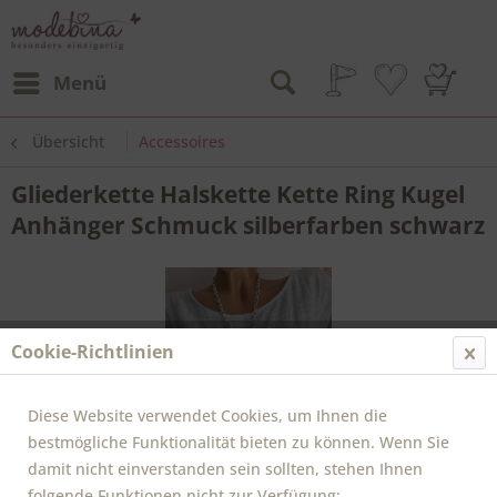
Menü
Übersicht
Accessoires
Gliederkette Halskette Kette Ring Kugel
Anhänger Schmuck silberfarben schwarz
Cookie-Richtlinien
Diese Website verwendet Cookies, um Ihnen die
bestmögliche Funktionalität bieten zu können. Wenn Sie
damit nicht einverstanden sein sollten, stehen Ihnen
folgende Funktionen nicht zur Verfügung: